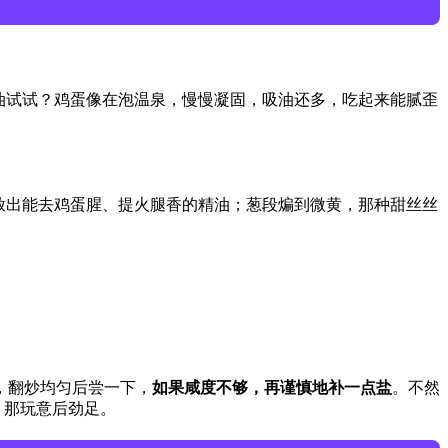
油试试？鸡蛋像在泡温泉，慢慢凝固，吸油还多，吃起来能腻歪
放出能去鸡蛋腥、提火腿香的精油；葱段煸到微黄，那种甜丝丝
，翻炒均匀后尝一下，
如果咸度不够，再谨慎地补一点盐
。不然
，那玩意后劲足。