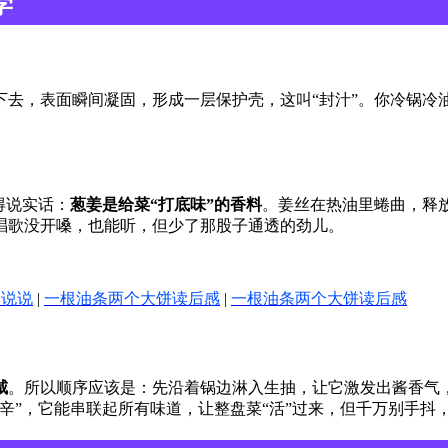
学
下去，表面瞬间凝固，形成一层保护壳，这叫“封汁”。你冷锅冷
得说实话：
葱姜是给菜“打底味”的香料
。姜丝在热油里蜷曲，释
唱歌没开嗓，也能听，但少了那股子通透的劲儿。
人说说
|
一根油条两个大饼读后感
|
一根油条两个大饼读后感
咸
。所以顺序应该是：先沿着锅边淋入生抽，让它激发出酱香气
辛”，它能串联起所有味道，让整盘菜“活”过来，但千万别手抖