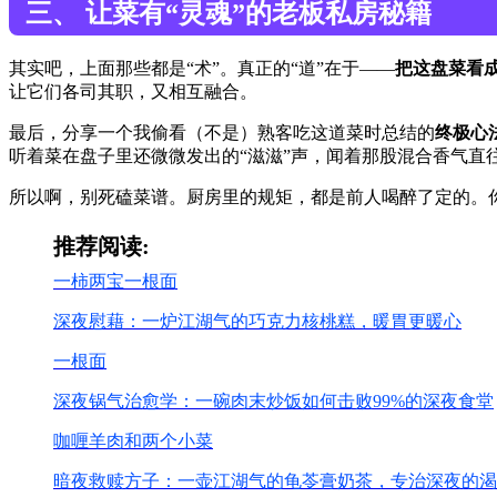
三、 让菜有“灵魂”的老板私房秘籍
其实吧，上面那些都是“术”。真正的“道”在于——
把这盘菜看
让它们各司其职，又相互融合。
最后，分享一个我偷看（不是）熟客吃这道菜时总结的
终极心
听着菜在盘子里还微微发出的“滋滋”声，闻着那股混合香气直往
所以啊，别死磕菜谱。厨房里的规矩，都是前人喝醉了定的。
推荐阅读:
一柿两宝一根面
深夜慰藉：一炉江湖气的巧克力核桃糕，暖胃更暖心
一根面
深夜锅气治愈学：一碗肉末炒饭如何击败99%的深夜食堂
咖喱羊肉和两个小菜
暗夜救赎方子：一壶江湖气的龟苓膏奶茶，专治深夜的渴