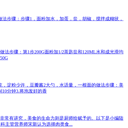
的做法步骤：步骤1，面粉加水，加蛋，盐，胡椒，搅拌成糊状，
法步骤：第1步200G面粉加1/2茶匙盐和120ML水和成光滑均
0G
克，淀粉少许，豆瓣酱2大勺，水适量，一根面的做法步骤：美
10分钟3.将泡发好的香
非常有讲究，美食的生命力则是厨师给赋予的。以下是小编陆
主管营养师宋新认为选择肉类食...