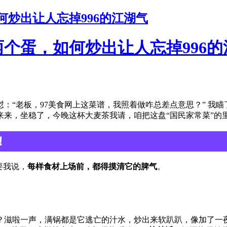
炒出让人忘掉996的江湖气
个蛋，如何炒出让人忘掉996的
：“老板，97美食网上这菜谱，我照着做咋总差点意思？” 我
来来，坐稳了，今晚这杯大麦茶我请，咱把这盘“国民家常菜”的
！
要我说，
每样食材上场前，都得摸清它的脾气
。
？滋啦一声，满锅都是它逃亡的汁水，炒出来软趴趴，像加了一