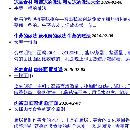
冻品食材
猪蹄冻的做法
猪皮冻的做法大全
2026-02-08
牛蒡一根的做法
参与活动:#核美味相会—秀出私家创意免费享加州核桃
要稀一些的。牛蒡去皮，切成条状，放...
牛蒡的做法
蕨根粉的做法
牛蒡的吃法
2026-02-08
长寿一根面
食材明细：面粉200G，水120ML，盐1/2茶匙，盐适
匀的面团面团比较软的。我是晚上和面放进冰箱醒着。第二
长寿食材
肉酱面
面菜谱
2026-02-08
一根面(1)
食材明细：主料：高筋面粉适量，鸡胸脯肉1块，辅料：
味香菇鸡丁酱的做法：1.蘑菇洗干净，用温水泡发。胡萝
肉酱面
面菜谱
臊子面
2026-02-08
选择肉类食物的两个原则
厨房是制作美食的地方，正是在厨房，美食的文化基因得
续整理的“选择肉类食物的两个原则”，欢迎阅读，希望能