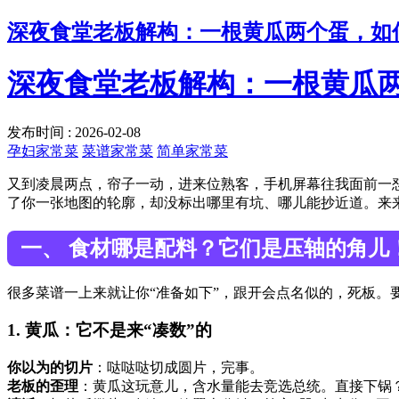
深夜食堂老板解构：一根黄瓜两个蛋，如何
深夜食堂老板解构：一根黄瓜两
发布时间 : 2026-02-08
孕妇家常菜
菜谱家常菜
简单家常菜
又到凌晨两点，帘子一动，进来位熟客，手机屏幕往我面前一怼
了你一张地图的轮廓，却没标出哪里有坑、哪儿能抄近道。来
一、 食材哪是配料？它们是压轴的角儿
很多菜谱一上来就让你“准备如下”，跟开会点名似的，死板。
1. 黄瓜：它不是来“凑数”的
你以为的切片
：哒哒哒切成圆片，完事。
老板的歪理
：黄瓜这玩意儿，含水量能去竞选总统。直接下锅