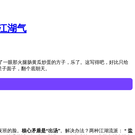
江湖气
瞄了一眼那火腿肠黄瓜炒蛋的方子，乐了。这写得吧，好比只给
里子面子，翻个底朝天。
夜班的脸。
核心矛盾是“出汤”
。解决办法？两种江湖流派： *
盐