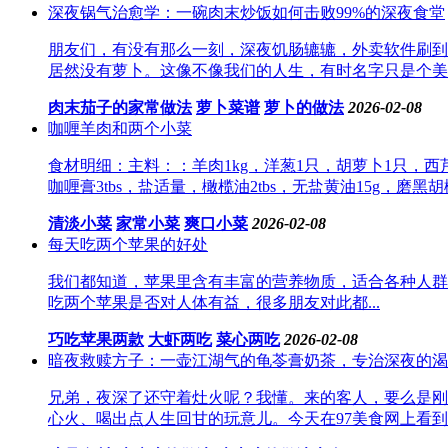
深夜锅气治愈学：一碗肉末炒饭如何击败99%的深夜食堂
朋友们，有没有那么一刻，深夜饥肠辘辘，外卖软件刷到
居然没有萝卜。这像不像我们的人生，有时名字只是个美好的
肉末茄子的家常做法
萝卜菜谱
萝卜的做法
2026-02-08
咖喱羊肉和两个小菜
食材明细：主料：：羊肉1kg，洋葱1只，胡萝卜1只，西
咖喱膏3tbs，盐适量，橄榄油2tbs，无盐黄油15g，磨
清淡小菜
家常小菜
爽口小菜
2026-02-08
每天吃两个苹果的好处
我们都知道，苹果里含有丰富的营养物质，适合各种人群
吃两个苹果是否对人体有益，很多朋友对此都...
巧吃苹果两款
大虾两吃
菜心两吃
2026-02-08
暗夜救赎方子：一壶江湖气的龟苓膏奶茶，专治深夜的渴
兄弟，夜深了还守着灶火呢？我懂。来的客人，要么是刚
心火、喝出点人生回甘的玩意儿。今天在97美食网上看到