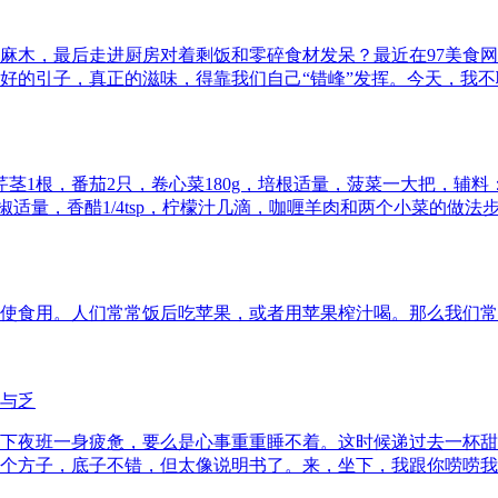
麻木，最后走进厨房对着剩饭和零碎食材发呆？最近在97美食网
引子，真正的滋味，得靠我们自己“错峰”发挥。今天，我不聊人均上
芹茎1根，番茄2只，卷心菜180g，培根适量，菠菜一大把，辅
黑胡椒适量，香醋1/4tsp，柠檬汁几滴，咖喱羊肉和两个小菜的做法
使食用。人们常常饭后吃苹果，或者用苹果榨汁喝。那么我们常
与乏
下夜班一身疲惫，要么是心事重重睡不着。这时候递过去一杯甜
个方子，底子不错，但太像说明书了。来，坐下，我跟你唠唠我这江