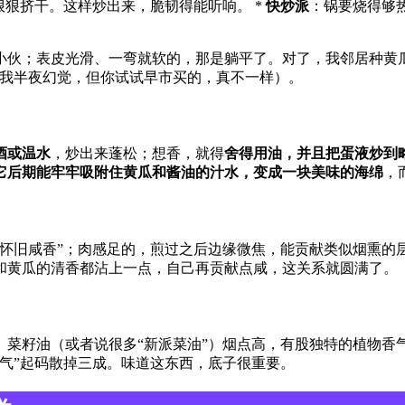
狠狠挤干。这样炒出来，脆韧得能听响。 *
快炒派
：锅要烧得够
小伙；表皮光滑、一弯就软的，那是躺平了。对了，我邻居种黄
是我半夜幻觉，但你试试早市买的，真不一样）。
酒或温水
，炒出来蓬松；想香，就得
舍得用油，并且把蛋液炒到
它后期能牢牢吸附住黄瓜和酱油的汁水，变成一块美味的海绵
，
“怀旧咸香”；肉感足的，煎过之后边缘微焦，能贡献类似烟熏的
和黄瓜的清香都沾上一点，自己再贡献点咸，这关系就圆满了。
。菜籽油（或者说很多“新派菜油”）烟点高，有股独特的植物香
气”起码散掉三成。味道这东西，底子很重要。