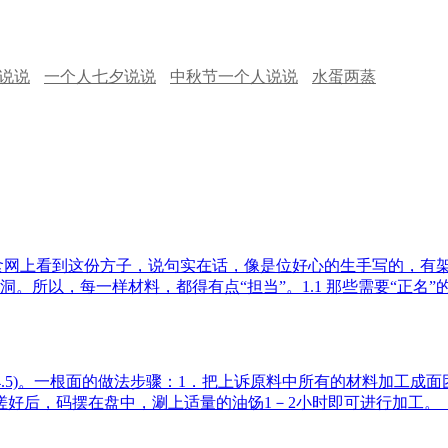
说说
一个人七夕说说
中秋节一个人说说
水蛋两蒸
美食网上看到这份方子，说句实在话，像是位好心的生手写的，有
以，每一样材料，都得有点“担当”。1.1 那些需要“正名”的食
4.5)。一根面的做法步骤：1．把上诉原料中所有的材料加工成
搓好后，码摆在盘中，涮上适量的油饧1－2小时即可进行加工。