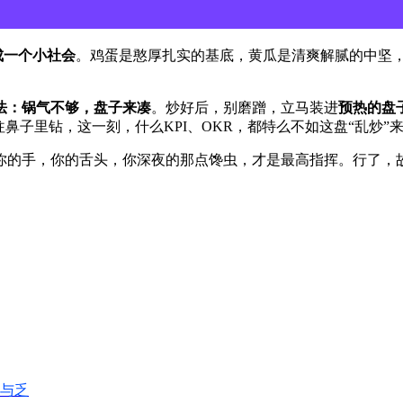
成一个小社会
。鸡蛋是憨厚扎实的基底，黄瓜是清爽解腻的中坚
法：锅气不够，盘子来凑
。炒好后，别磨蹭，立马装进
预热的盘
鼻子里钻，这一刻，什么KPI、OKR，都特么不如这盘“乱炒”
你的手，你的舌头，你深夜的那点馋虫，才是最高指挥。行了，
与乏