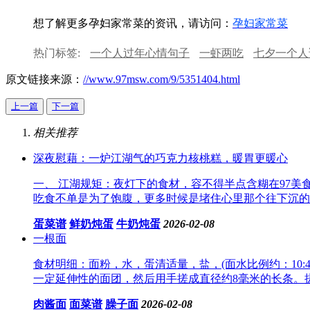
想了解更多孕妇家常菜的资讯，请访问：
孕妇家常菜
热门标签:
一个人过年心情句子
一虾两吃
七夕一个人
原文链接来源：
//www.97msw.com/9/5351404.html
上一篇
下一篇
相关推荐
深夜慰藉：一炉江湖气的巧克力核桃糕，暖胃更暖心
一、 江湖规矩：夜灯下的食材，容不得半点含糊在97
吃食不单是为了饱腹，更多时候是堵住心里那个往下沉的洞。所
蛋菜谱
鲜奶炖蛋
牛奶炖蛋
2026-02-08
一根面
食材明细：面粉，水，蛋清适量，盐，(面水比例约：10:
一定延伸性的面团，然后用手搓成直径约8毫米的长条。
肉酱面
面菜谱
臊子面
2026-02-08