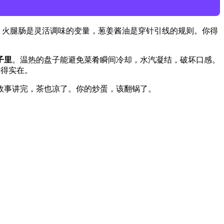
，火腿肠是灵活调味的变量，葱姜酱油是穿针引线的规则。你得
子里
。温热的盘子能避免菜肴瞬间冷却，水汽凝结，破坏口感。
来得实在。
故事讲完，茶也凉了。你的炒蛋，该翻锅了。