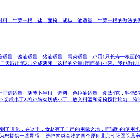
# 材料：牛蒡一根，盐，面粉，胡椒，油适量，牛蒡一根的做法
量，糖适量，酱油适量，猪油适量，雪菜适量，鸡蛋1只长寿一根面的做
天取出第2步分成两团（这样的分量1团面是1小碗。我也做过15
干香菇适量，胡萝卜半根，调料：色拉油适量，食盐4克，料酒5
卜切成小丁2.将鸡胸肉切成小丁，放入料酒和淀粉搅拌均匀，腌制
到了进化，在这里，食材有了自己的用武之地，而调料的使用也
为您提供一些灵感。 选择肉类食物的两个原则北京朝阳医院营养科