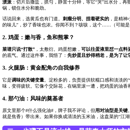
渍派
：切片后撒盐，抓匀，静置十分钟，等它“哭”出水分，再
锅，锁住水分和脆劲。
话说回来，选黄瓜也有门道。
刺瘤分明、捏着硬实的
，是精神
的味儿”，炒了香味也浓。你闻不到？咳咳，这个……（可能
2. 鸡蛋：嫩与香，鱼和熊掌？
菜谱只说“打散”
，太敷衍。鸡蛋想嫩，
可以往蛋液里怼一点料
的底气。通过这件事，我悟了：
先炒蛋且炒得稍老，是为了让
3. 火腿肠：黄金配角の自我修养
它是
调味的关键变量
。淀粉多的，负责提供软糯口感和淡淡的
味，变得疲软。它像个交际花，在锅里滚一遭，把鸡蛋的油香
4. 那勺油：风味的奠基者
原文里那个#什么强化油#，牌子我不评论，但
用对油型是关键
就是焦香）带出来。如果你换成清淡的玉米油，这盘菜的“江湖