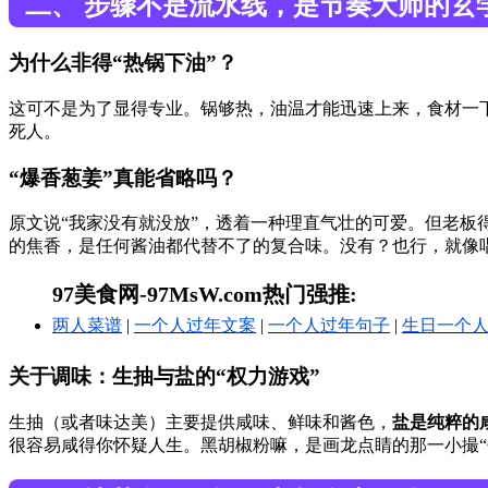
二、 步骤不是流水线，是节奏大师的玄
为什么非得“热锅下油”？
这可不是为了显得专业。锅够热，油温才能迅速上来，食材一
死人。
“爆香葱姜”真能省略吗？
原文说“我家没有就没放”，透着一种理直气壮的可爱。但老板
的焦香，是任何酱油都代替不了的复合味。没有？也行，就像
97美食网-97MsW.com热门强推:
两人菜谱
|
一个人过年文案
|
一个人过年句子
|
生日一个
关于调味：生抽与盐的“权力游戏”
生抽（或者味达美）主要提供咸味、鲜味和酱色，
盐是纯粹的
很容易咸得你怀疑人生。黑胡椒粉嘛，是画龙点睛的那一小撮“