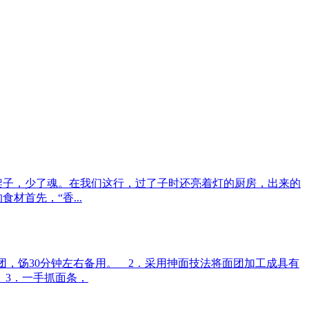
架子，少了魂。在我们这行，过了子时还亮着灯的厨房，出来的
材首先，“香...
面团，饧30分钟左右备用。 2．采用抻面技法将面团加工成具有
 3．一手抓面条，