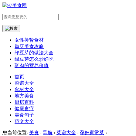
女性补肾食材
重庆美食攻略
绿豆芽的做法大全
绿豆芽怎么炒好吃
驴肉的营养价值
首页
菜谱大全
食材大全
地方美食
厨房百科
健康食疗
美食句子
范文大全
您当前位置:
美食
›
导航
›
菜谱大全
›
孕妇家常菜
›