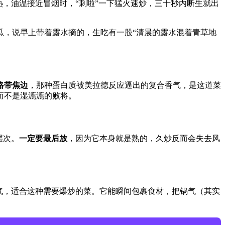
热，油温接近冒烟时，“刺啦”一下猛火速炒，三十秒内断生就出
瓜，说早上带着露水摘的，生吃有一股“清晨的露水混着青草地
略带焦边
，那种蛋白质被美拉德反应逼出的复合香气，是这道菜
而不是湿漉漉的败将。
层次。
一定要最后放
，因为它本身就是熟的，久炒反而会失去风
气，适合这种需要爆炒的菜。它能瞬间包裹食材，把锅气（其实