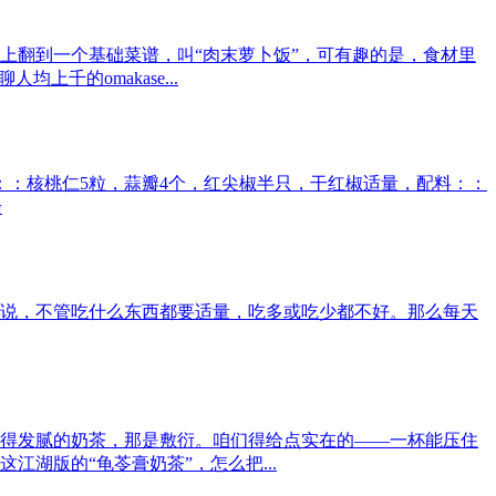
上翻到一个基础菜谱，叫“肉末萝卜饭”，可有趣的是，食材里
千的omakase...
料：：核桃仁5粒，蒜瓣4个，红尖椒半只，干红椒适量，配料：：
步
说，不管吃什么东西都要适量，吃多或吃少都不好。那么每天
得发腻的奶茶，那是敷衍。咱们得给点实在的——一杯能压住
湖版的“龟苓膏奶茶”，怎么把...