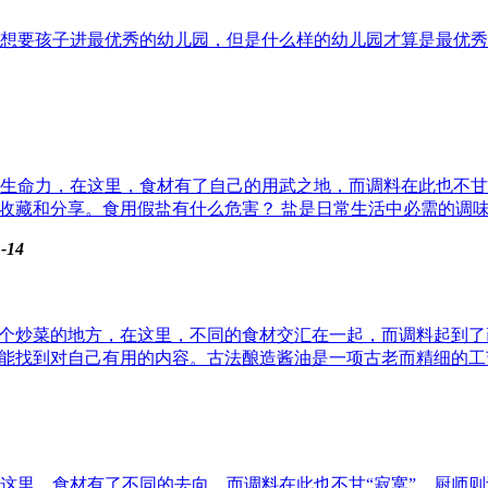
想要孩子进最优秀的幼儿园，但是什么样的幼儿园才算是最优秀
生命力，在这里，食材有了自己的用武之地，而调料在此也不甘“
收藏和分享。食用假盐有什么危害？ 盐是日常生活中必需的调味品
-14
一个炒菜的地方，在这里，不同的食材交汇在一起，而调料起到
能找到对自己有用的内容。古法酿造酱油是一项古老而精细的工艺
这里，食材有了不同的去向，而调料在此也不甘“寂寞”，厨师则